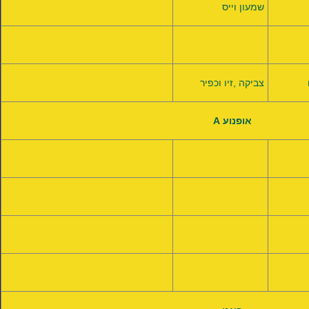
שמעון וייס
צביקה ,זיו וכפיר
אופנוע A