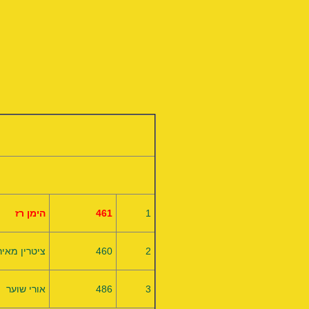
תו
1
461
הימן רז
2
460
ציטרין מאיר
3
486
אורי שוער