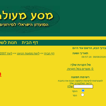
דף הבית
חנות לש
תאריך ושעה
דף הבית
>>
ליגות מסעות הניווט
>>
ליגת 2007
09:57:16
08/08/2026
ראלי פורים 07- 3/3/07
סל הקניות שלך:
0
מוצרים בסל הקניות.
רא
רשימת תפוצה
להצטרפות לרשימת התפוצה הכנס את כתובת
הדואר האלקטרוני שלך:
שלח
הוסף
הסר