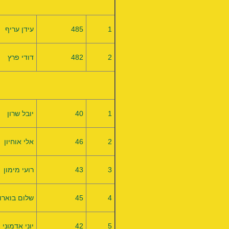
1
485
עידן עריף
2
482
דודי פרץ
1
40
יובל שרון
2
46
אלי אוחיון
3
43
רועי מימון
4
45
שלום בוארון
5
42
יוני אדמוני