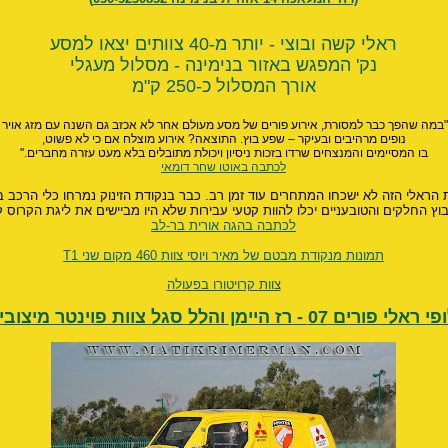
ראלי קשה ובוצי - יותר מ-40 צוותים יצאו למסע
נק' המפגש באזור בנימינה - מסלול מעגלי
אורך המסלול כ-250 ק"מ
 "במה שהפך כבר למסורת, אירוע פורים של מסע מעולם אחר לא אכזב גם השנה עם מזג אויר מ
נופים מרהיבים ובעיקר – שפע בוץ. התוצאה? אירוע מוצלח אם כי לא פשוט,
בו המסיימים והמנצחים שרדו בזכות ניסיון ויכולת מתובלים בלא מעט עזרה מחברים."
לכתבה באוטו שחר דומאי
 הראלי הזה לא ישכחו המתחרים עוד זמן רב. כבר בנקודת הזינוק נמרחו כלי הרכב בב
וץ החלקים והטובעניים יכלו להוות קטעי עבירות שלא היו מביישים את ליגת הקרוס ק
לכתבה בהגה אורית בר-לב
תמונות מנקודת מבטם של מאיר ויוסי צוות 460 מקום שני T1
צוות קרויטורו בפעולה
י פורים 07 - רז היימן והלל סגל צוות פוינטר מיצובישי