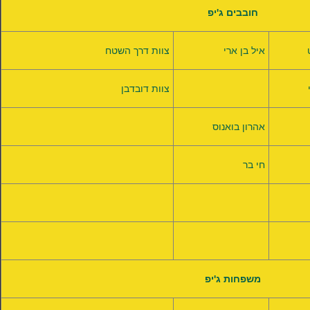
חובבים ג'יפ
איל בן ארי
צוות דרך השטח
צוות דובדבן
אהרון בואנוס
חי בר
משפחות ג'יפ