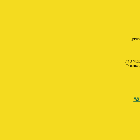
צוין,
וץ טרי.
אונטרי"