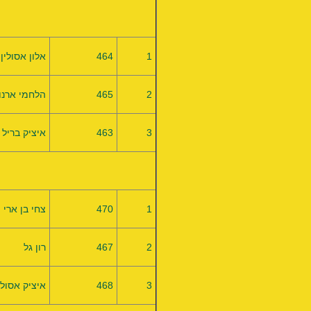
1
464
אלון אסולין
2
465
הלחמי ארנון
3
463
איציק בריל
1
470
צחי בן ארי
2
467
רון גל
3
468
איציק אסולי