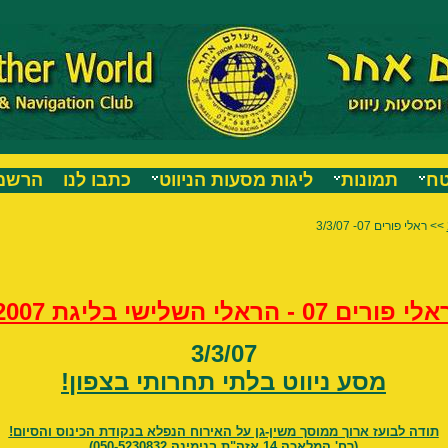
טח
תמונות
ליגות מסעות הניווט
כתבו לנו
הרשמה
>> ראלי פורים 07- 3/3/07
לי פורים 07 - הראלי השלישי בליגת 2007
3/3/07
מסע ניווט בלתי תחרותי בצפון!
תודה לבועז ארוך ממוסך משין-גן על האירוח הנפלא בנקודת הכינוס והסיום!
(רח' המלאכה 14 אזה"ת בנימינה 050-5230832)